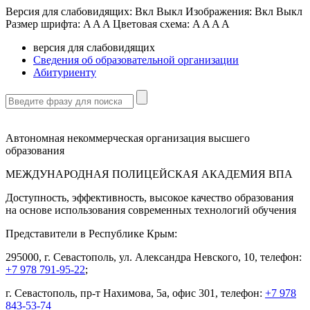
Версия для слабовидящих:
Вкл
Выкл
Изображения:
Вкл
Выкл
Размер шрифта:
A
A
A
Цветовая схема:
A
A
A
A
версия для слабовидящих
Сведения об образовательной организации
Абитуриенту
Автономная некоммерческая организация высшего
образования
МЕЖДУНАРОДНАЯ ПОЛИЦЕЙСКАЯ АКАДЕМИЯ ВПА
Доступность, эффективность, высокое качество образования
на основе использования современных технологий обучения
Представители в Республике Крым:
295000, г. Севастополь, ул. Александра Невского, 10, телефон:
+7 978 791-95-22
;
г. Севастополь, пр-т Нахимова, 5а, офис 301, телефон:
+7 978
843-53-74