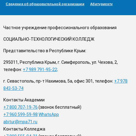
A
A
Сведения об образовательной организации
Изображения:
Размер шрифта:
Абитуриенту
Цве
л
Выкл
A
Частное учреждение профессионального образования
СОЦИАЛЬНО-ТЕХНОЛОГИЧЕСКИЙ КОЛЛЕДЖ
Представительство в Республике Крым:
295011, Республика Крым, г. Симферополь, ул. Чехова, 2,
телефон:
+7 989 791-95-22;
г. Севастополь, пр-т Нахимова, 5а, офис 301, телефон:
+7 978
843-53-74
Контакты Академии
+7 800 707-19-76
(звонок бесплатный)
+7 960 599-59-98
WhatsApp
abitur@mpa71.ru
Контакты Колледжа