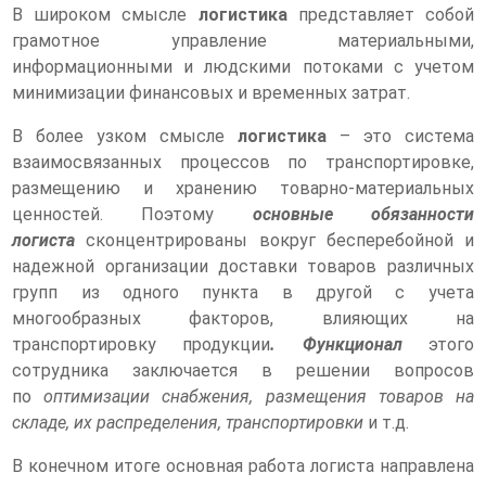
В широком смысле
логистика
представляет собой
грамотное управление материальными,
информационными и людскими потоками с учетом
минимизации финансовых и временных затрат.
В более узком смысле
логистика
– это система
взаимосвязанных процессов по транспортировке,
размещению и хранению товарно-материальных
ценностей. Поэтому
основные обязанности
логиста
сконцентрированы вокруг бесперебойной и
надежной организации доставки товаров различных
групп из одного пункта в другой с учета
Получи ТРИ диплома
многообразных факторов, влияющих на
транспортировку продукции
. Функционал
этого
за 5.9 лет*
сотрудника заключается в решении вопросов
по
оптимизации снабжения, размещения товаров на
складе, их распределения, транспортировки
и т.д.
* от 2.7 лет в колледже + 3.2 года в Академии + диплом ДПО в
В конечном итоге основная работа логиста направлена
подарок