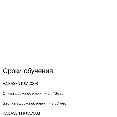
Сроки обучения.
НА БАЗЕ 9 КЛАССОВ
СКИДКА 10%
Очная форма обучения – 2г. 10мес.
Заочная форма обучения – 3г. 7.мес.
При единовременной оплате за первый год обучения
НА БАЗЕ 11 КЛАССОВ