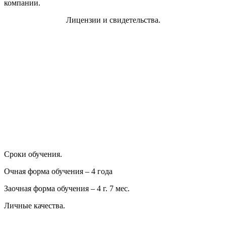
компании.
Лицензии и свидетельства.
* в подарок
Сроки обучения.
Очная форма обучения – 4 года
Получи ТРИ диплома
Заочная форма обучения – 4 г. 7 мес.
за 5.9 лет*
Личные качества.