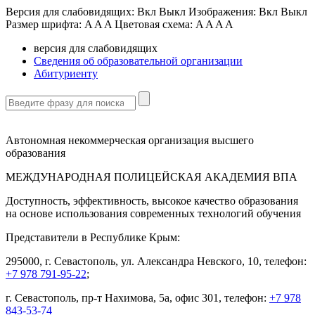
Версия для слабовидящих:
Вкл
Выкл
Изображения:
Вкл
Выкл
Размер шрифта:
A
A
A
Цветовая схема:
A
A
A
A
версия для слабовидящих
Сведения об образовательной организации
Абитуриенту
Автономная некоммерческая организация высшего
образования
МЕЖДУНАРОДНАЯ ПОЛИЦЕЙСКАЯ АКАДЕМИЯ ВПА
Доступность, эффективность, высокое качество образования
на основе использования современных технологий обучения
Представители в Республике Крым:
295000, г. Севастополь, ул. Александра Невского, 10, телефон:
+7 978 791-95-22
;
г. Севастополь, пр-т Нахимова, 5а, офис 301, телефон:
+7 978
843-53-74