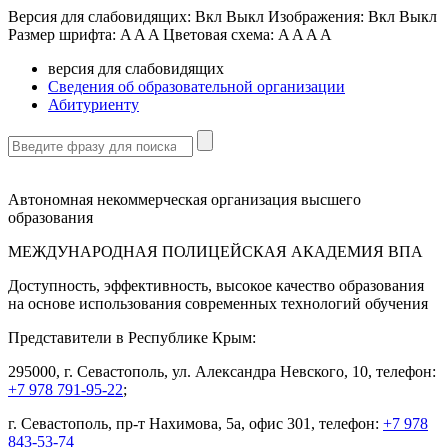
Версия для слабовидящих:
Вкл
Выкл
Изображения:
Вкл
Выкл
Размер шрифта:
A
A
A
Цветовая схема:
A
A
A
A
версия для слабовидящих
Сведения об образовательной организации
Абитуриенту
Автономная некоммерческая организация высшего
образования
МЕЖДУНАРОДНАЯ ПОЛИЦЕЙСКАЯ АКАДЕМИЯ ВПА
Доступность, эффективность, высокое качество образования
на основе использования современных технологий обучения
Представители в Республике Крым:
295000, г. Севастополь, ул. Александра Невского, 10, телефон:
+7 978 791-95-22
;
г. Севастополь, пр-т Нахимова, 5а, офис 301, телефон:
+7 978
843-53-74